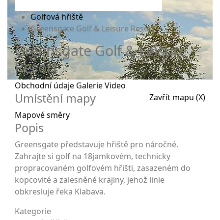
Golfová hřiště
Greensgate Golf & Leisure Resort
Greensgate Golf & Leisure
Resort
Obchodní údaje
Galerie
Video
Umístění mapy
Zavřít mapu (X)
Mapové směry
Popis
Greensgate představuje hřiště pro náročné.
Zahrajte si golf na 18jamkovém, technicky
propracovaném golfovém hřišti, zasazeném do
kopcovité a zalesněné krajiny, jehož linie
obkresluje řeka Klabava.
Kategorie